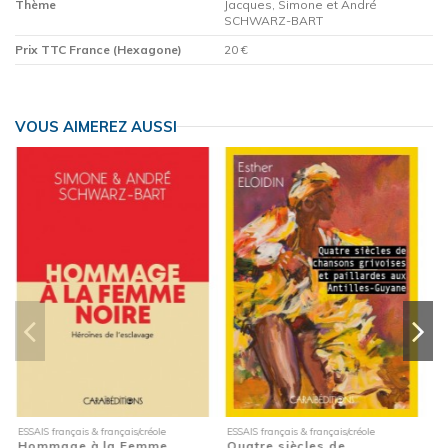
Thème
Jacques, Simone et André
SCHWARZ-BART
Prix TTC France (Hexagone)
20 €
VOUS AIMEREZ AUSSI
ançais/créole
ESSAIS français & français/créole
ESSAIS français & français
es de
Hommage à la Femme
Hommage à la F