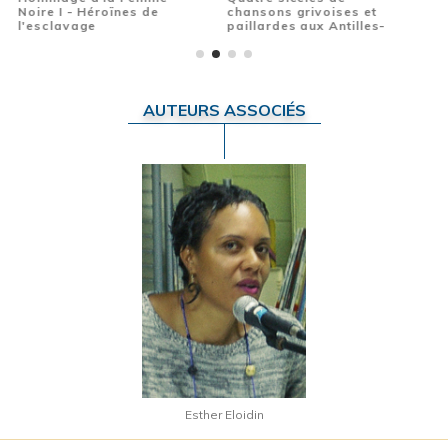
voises et
Noire II - Héroïnes du
Noire III - Héroïn
x Antilles-
XXème siècle
l'Afrique
AUTEURS ASSOCIÉS
Esther
Eloidin