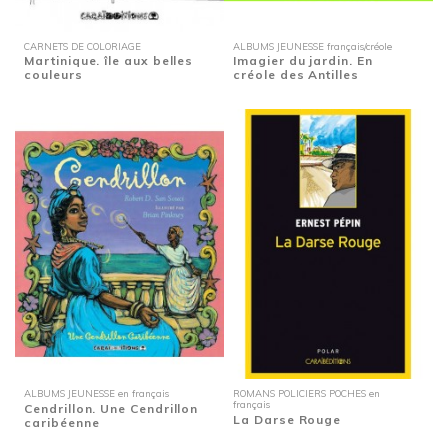
CARNETS DE COLORIAGE
ALBUMS JEUNESSE français/créole
Martinique. île aux belles
Imagier du jardin. En
couleurs
créole des Antilles
ALBUMS JEUNESSE en français
ROMANS POLICIERS POCHES en
français
Cendrillon. Une Cendrillon
La Darse Rouge
caribéenne