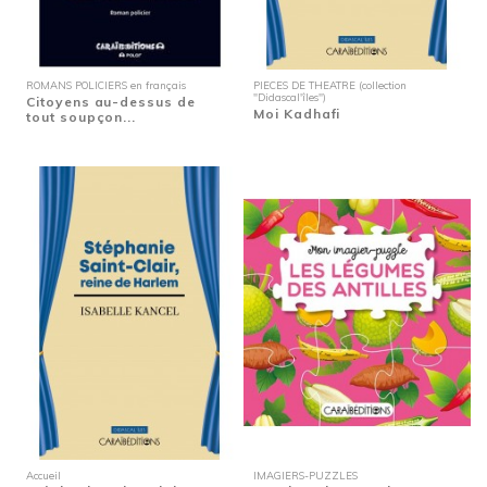
ROMANS POLICIERS en français
PIECES DE THEATRE (collection
"Didascal'îles")
Citoyens au-dessus de
Moi Kadhafi
tout soupçon...
Accueil
IMAGIERS-PUZZLES