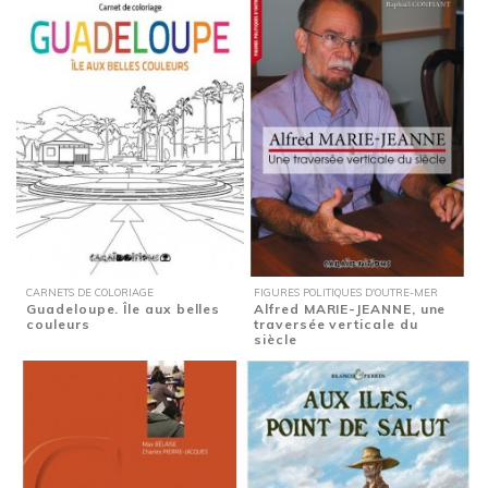
CARNETS DE COLORIAGE
FIGURES POLITIQUES D'OUTRE-MER
Guadeloupe. Île aux belles
Alfred MARIE-JEANNE, une
couleurs
traversée verticale du
siècle