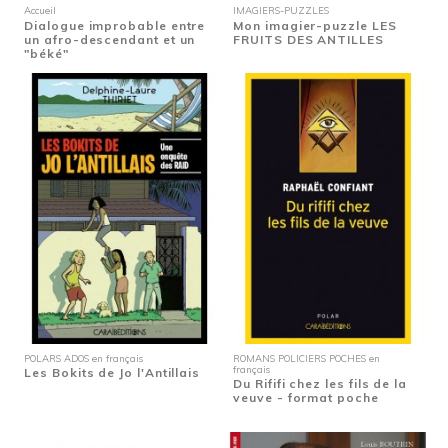
Accueil
IMAGIERS-PUZZLES
Dialogue improbable entre
Mon imagier-puzzle LES
un afro-descendant et un
FRUITS DES ANTILLES
"béké"
POLARS ADOS en français
ROMANS POLICIERS POCHES en
français
Les Bokits de Jo l'Antillais
Du Rififi chez les fils de la
veuve - format poche