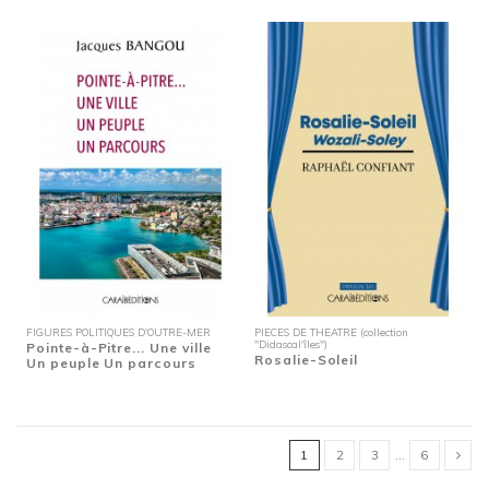
FIGURES POLITIQUES D'OUTRE-MER
PIECES DE THEATRE (collection
"Didascal'îles")
Pointe-à-Pitre... Une ville
Rosalie-Soleil
Un peuple Un parcours
1
2
3
…
6