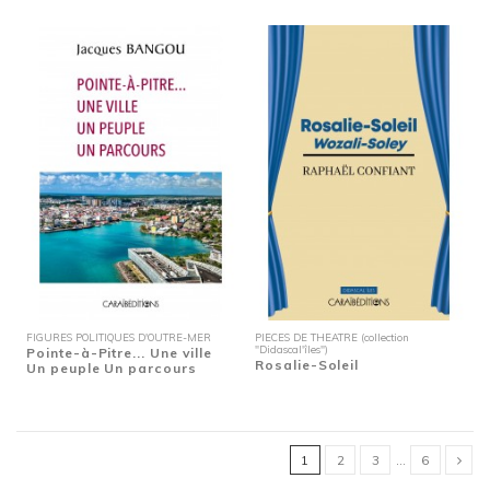
FIGURES POLITIQUES D'OUTRE-MER
PIECES DE THEATRE (collection
"Didascal'îles")
Pointe-à-Pitre... Une ville
Rosalie-Soleil
Un peuple Un parcours
1
2
3
…
6