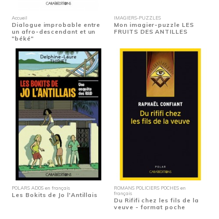
Accueil
IMAGIERS-PUZZLES
Dialogue improbable entre
Mon imagier-puzzle LES
un afro-descendant et un
FRUITS DES ANTILLES
"béké"
POLARS ADOS en français
ROMANS POLICIERS POCHES en
français
Les Bokits de Jo l'Antillais
Du Rififi chez les fils de la
veuve - format poche