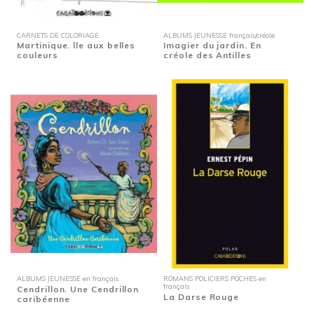
CARNETS DE COLORIAGE
ALBUMS JEUNESSE français/créole
Martinique. île aux belles
Imagier du jardin. En
couleurs
créole des Antilles
ALBUMS JEUNESSE en français
ROMANS POLICIERS POCHES en
français
Cendrillon. Une Cendrillon
La Darse Rouge
caribéenne