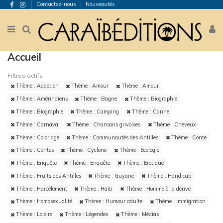
Contactez-nous
Nouveautés
Accueil
Filtres actifs
Thème : Adoption
Thème : Amour
Thème : Amour
Thème : Amérindiens
Thème : Bagne
Thème : Biographie
Thème : Biographie
Thème : Camping
Thème : Canne
Thème : Carnaval
Thème : Chansons grivoises
Thème : Cheveux
Thème : Coloriage
Thème : Communautés des Antilles
Thème : Conte
Thème : Contes
Thème : Cyclone
Thème : Ecologie
Thème : Enquête
Thème : Enquête
Thème : Erotique
Thème : Fruits des Antilles
Thème : Guyane
Thème : Handicap
Thème : Harcèlement
Thème : Haïti
Thème : Homme à la dérive
Thème : Homosexualité
Thème : Humour adulte
Thème : Immigration
Thème : Loisirs
Thème : Légendes
Thème : Médias