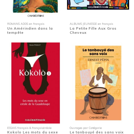
ROMANS ADOS en français
ALBUMS JEUNESSE en français
Un Amérindien dans la
La Petite Fille Aux Gros
tempête
Cheveux
ESSAIS français & français/créole
Ouvrages par Catégorie
Kokolo Les mots du sexe
Le tanbouyé des sans voix