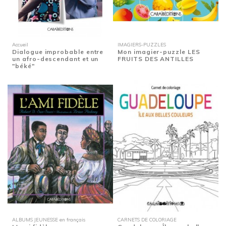
Accueil
IMAGIERS-PUZZLES
Dialogue improbable entre
Mon imagier-puzzle LES
un afro-descendant et un
FRUITS DES ANTILLES
"béké"
ALBUMS JEUNESSE en français
CARNETS DE COLORIAGE