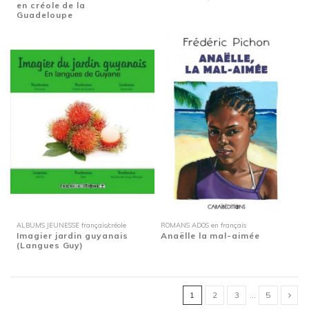
en créole de la
Guadeloupe
ALBUMS JEUNESSE français/créole
ROMANS ADOS en français
Imagier jardin guyanais
Anaëlle la mal-aimée
(Langues Guy)
1
2
3
…
5