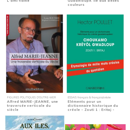
L'ami fidèle
Guadeloupe. Île aux belles
couleurs
FIGURES POLITIQUES D'OUTRE-MER
ESSAIS français & français/créole
Alfred MARIE-JEANNE, une
Eléments pour un
traversée verticale du
dictionnaire historique du
siècle
créole - Zouti 1 : Eritaj -
Etymologie de...