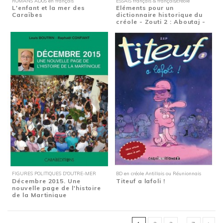
ROMANS ADOS en français
ESSAIS français & français/créole
L'enfant et la mer des
Eléments pour un
Caraïbes
dictionnaire historique du
créole - Zouti 2 : Aboutaj -
Mille...
FIGURES POLITIQUES D'OUTRE-MER
BD en créole Antillais ou Réunionnais
Décembre 2015. Une
Titeuf a lafoli !
nouvelle page de l'histoire
de la Martinique