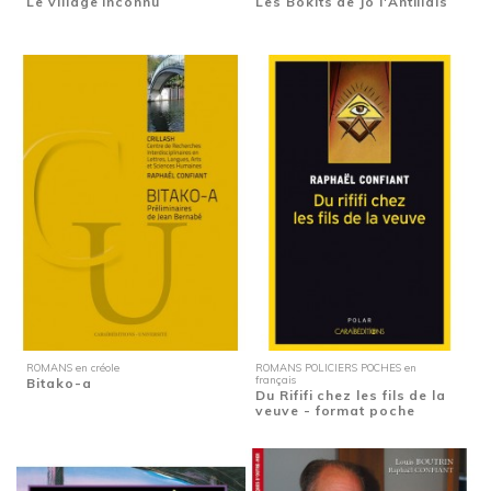
Le village inconnu
Les Bokits de Jo l'Antillais
ROMANS en créole
ROMANS POLICIERS POCHES en
français
Bitako-a
Du Rififi chez les fils de la
veuve - format poche