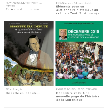
OUVRAGES UNIVERSITAIRES en
ESSAIS français & français/créole
français
Eléments pour un
Ecrire la domination
dictionnaire historique du
créole - Zouti 2 : Aboutaj -
Mille...
BD en français
FIGURES POLITIQUES D'OUTRE-MER
Bissette élu député...
Décembre 2015. Une
nouvelle page de l'histoire
de la Martinique