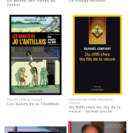
Du Morne-des-Esses au
Le village inconnu
Djebel
POLARS ADOS en français
ROMANS POLICIERS POCHES en
français
Les Bokits de Jo l'Antillais
Du Rififi chez les fils de la
veuve - format poche