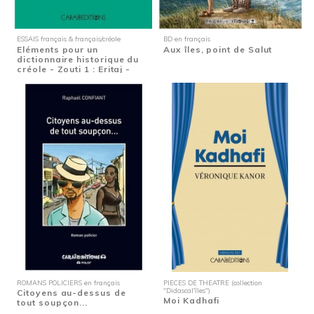
ESSAIS français & français/créole
BD en français
Eléments pour un
Aux îles, point de Salut
dictionnaire historique du
créole - Zouti 1 : Eritaj -
Etymologie de...
ROMANS POLICIERS en français
PIECES DE THEATRE (collection
"Didascal'îles")
Citoyens au-dessus de
Moi Kadhafi
tout soupçon...