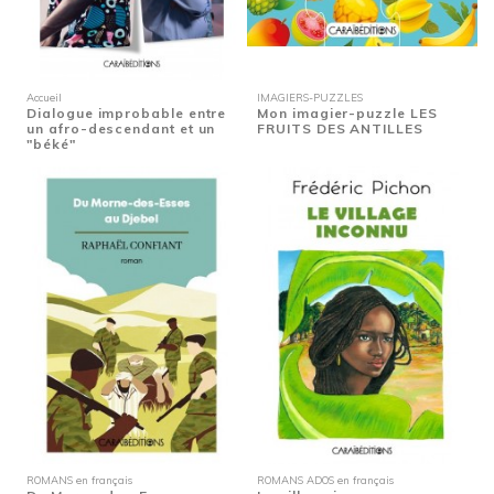
Accueil
IMAGIERS-PUZZLES
Dialogue improbable entre
Mon imagier-puzzle LES
un afro-descendant et un
FRUITS DES ANTILLES
"béké"
ROMANS en français
ROMANS ADOS en français