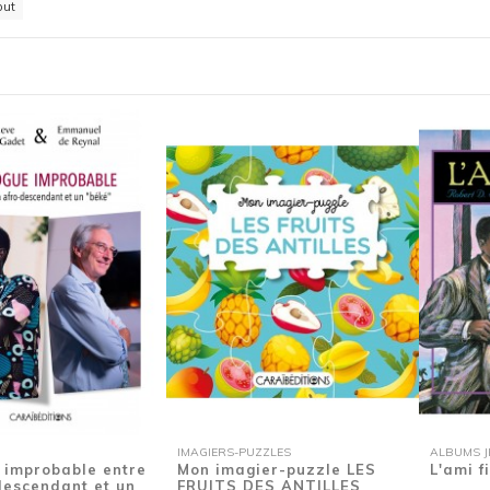
out
IMAGIERS-PUZZLES
ALBUMS JE
 improbable entre
Mon imagier-puzzle LES
L'ami f
descendant et un
FRUITS DES ANTILLES