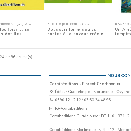
SSE français/créole
ALBUMS JEUNESSE en français
ROMANS A
es loisirs. En
Doudourillon & autres
Un Amé
s Antilles.
contes à la saveur créole
tempêt
24 de 96 article(s)
NOUS CON
Caraibéditions - Florent Charbonnier
Éditeur Guadeloupe - Martinique - Guyane
0690 12 12 12 / 07 60 24 48 96
fc@caraibeditions.fr
Caraïbéditions Guadeloupe : BP 110 - 97112
Caraïbéditions Martinique : MBE 212 - Mango