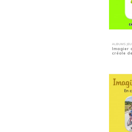
Lecture à deux voix.
(1)
Les 12 territoires d'Outre-Mer
(1)
Linguistique
(5)
Loisirs
(2)
Légendes
(1)
Magico-religieux
(1)
ALBUMS JEUNE
Marronage
(1)
Imagier 
créole de
Mythologie
(1)
Médias
(1)
Métissage
(1)
Nature
(3)
Nouvelles
(1)
Noël
(2)
Noël
(1)
Obésité dans les DFA
(1)
Parcours de vie
(1)
Parcours de vie dans le banditisme
(1)
Patrimoine
(16)
Plantations
(1)