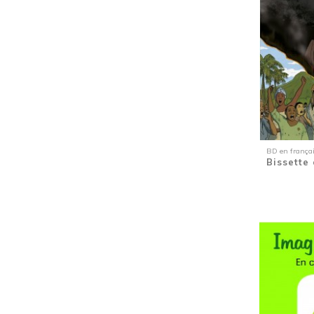
Handicap
(1)
Harcèlement
(3)
Haïkus des Antilles en français et japonais
(traduction du français au japonais par R.
Fukushima)
(1)
Haïti
(1)
Haïti / Bénin
(1)
Hip-Hop
(1)
Histoire
(5)
BD en frança
Histoire de la Martinique
(1)
Bissette 
Homme à la dérive
(1)
Homosexualité
(1)
Humour adulte
(3)
Immigration
(1)
Intégrale pièces de théâtre
(1)
Jacques, Simone et André SCHWARZ-BART
(1)
Jardins des Antilles-Guyane
(1)
Lecture à deux voix
(1)
Lecture à deux voix
(1)