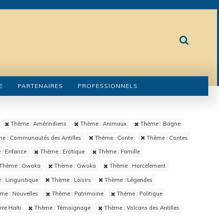
E
PARTENAIRES
PROFESSIONNELS
Thème : Amérindiens
Thème : Animaux
Thème : Bagne
e : Communautés des Antilles
Thème : Conte
Thème : Contes
: Enfance
Thème : Erotique
Thème : Famille
Thème : Gwoka
Thème : Gwoka
Thème : Harcèlement
: Linguistique
Thème : Loisirs
Thème : Légendes
me : Nouvelles
Thème : Patrimoine
Thème : Politique
re Haïti
Thème : Témoignage
Thème : Volcans des Antilles