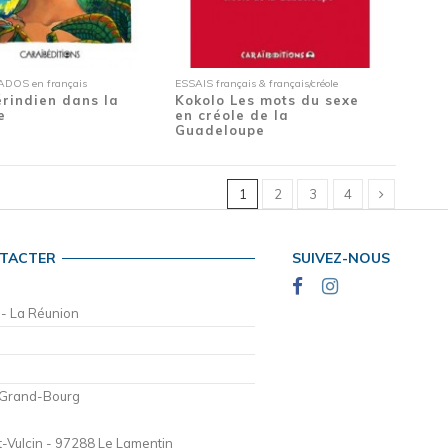
DOS en français
ESSAIS français & français/créole
rindien dans la
Kokolo Les mots du sexe
e
en créole de la
Guadeloupe
1
2
3
4
TACTER
SUIVEZ-NOUS
 - La Réunion
 Grand-Bourg
t-Vulcin - 97288 Le Lamentin