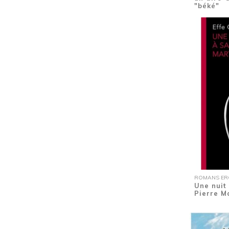
Chansons grivoises
(1)
"béké"
Cheveux
(1)
Code noir
(1)
Coloriage
(3)
Communautés des Antilles
(1)
Conte
(5)
Conte antillais
(1)
Contes
(2)
Créole
(19)
Cyclone
(2)
Danse classique
(1)
Danses du monde
(1)
Deux romans en un
(1)
Dictionnaire
(1)
Drogue
(1)
Ecole
(1)
ROMANS EROT
Une nuit 
Ecole
(1)
Pierre M
Ecologie
(1)
Enfance
(1)
Enfance
(1)