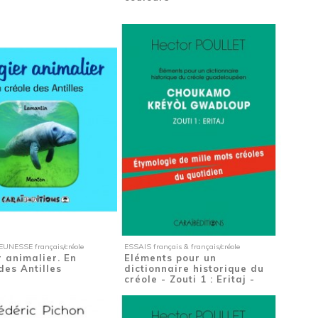
UNESSE français/créole
ESSAIS français & français/créole
 animalier. En
Eléments pour un
des Antilles
dictionnaire historique du
créole - Zouti 1 : Eritaj -
Etymologie de...