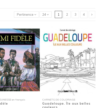
Pertinence
24
1
2
3
4
UNESSE en français
CARNETS DE COLORIAGE
idèle
Guadeloupe. Île aux belles
couleurs