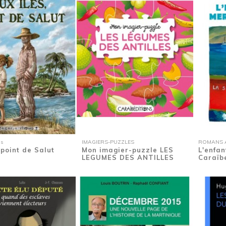
is
IMAGIERS-PUZZLES
ROMANS A
 point de Salut
Mon imagier-puzzle LES
L'enfan
LEGUMES DES ANTILLES
Caraïb