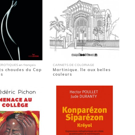
ROTIQUES en français
CARNETS DE COLORIAGE
its chaudes du Cap
Martinique. île aux belles
is
couleurs