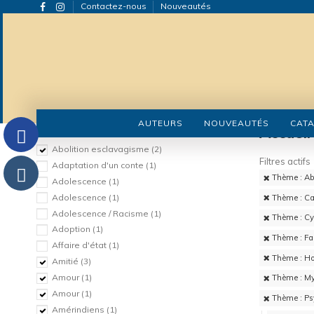
Contactez-nous
Nouveautés
AUTEURS
NOUVEAUTÉS
CAT
Thème
Accueil
Abolition esclavagisme
(2)
Filtres actifs
Adaptation d'un conte
(1)
Thème : Ab
Adolescence
(1)
Adolescence
(1)
Thème : C
Adolescence / Racisme
(1)
Thème : Cy
Adoption
(1)
Thème : Fa
Affaire d'état
(1)
Thème : Ho
Amitié
(3)
Amour
(1)
Thème : My
Amour
(1)
Thème : Ps
Amérindiens
(1)