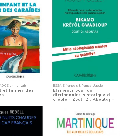
DOS en français
ESSAIS français & français/créole
t et la mer des
Eléments pour un
es
dictionnaire historique du
créole - Zouti 2 : Aboutaj -
Mille...