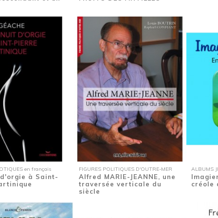
IQUES en français
FIGURES POLITIQUES D'OUTRE-MER
ALBUMS JE
d'orgie à Saint-
Alfred MARIE-JEANNE, une
Imagier
artinique
traversée verticale du
créole 
siècle