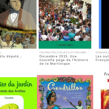
is
FIGURES POLITIQUES D'OUTRE-MER
ROMANS E
élu député...
Décembre 2015. Une
Les nu
nouvelle page de l'histoire
França
de la Martinique