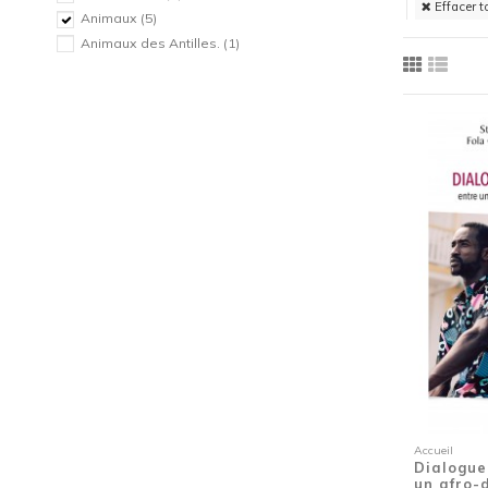
Effacer t
Animaux
(5)
Animaux des Antilles.
(1)
Autobiographie
(1)
Bagne
(1)
Biographie
(17)
Biographie
(1)
Biographie imaginée
(1)
Biographie imaginée
(1)
Biographie imaginée
(1)
Biographie imaginée
(1)
Biographie politique
(1)
Biographies
(1)
Biographies
(1)
Biographies
(1)
Béké
(1)
Café
(1)
Camping
(1)
Canne
(1)
Accueil
Carnaval
(3)
Dialogue
un afro-