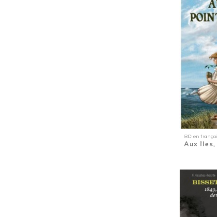
Enfance
(1)
Enquête
(1)
Enquête
(27)
Environnement
(1)
Environnement
(1)
Erotique
(2)
Esclavage
(6)
Famille
(1)
Famille
(1)
Famille
(4)
Famille
(1)
Fin de vie
(1)
BD en frança
Fleurs des Antilles
(1)
Aux îles,
Fort-de-France
(1)
Frantz Fanon
(1)
Fruits des Antilles
(1)
Guerre d'Algérie
(1)
Guyane
(1)
Gwoka
(1)
Gwoka
(1)