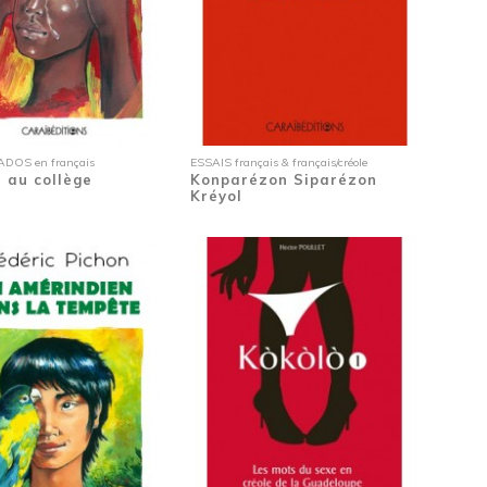
DOS en français
ESSAIS français & français/créole
 au collège
Konparézon Siparézon
Kréyol