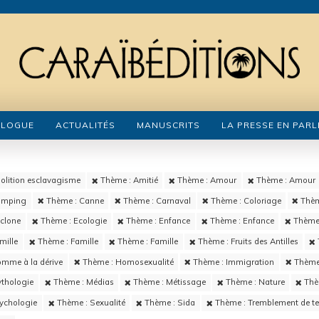
ALOGUE
ACTUALITÉS
MANUSCRITS
LA PRESSE EN PARL
olition esclavagisme
Thème : Amitié
Thème : Amour
Thème : Amour
amping
Thème : Canne
Thème : Carnaval
Thème : Coloriage
Thèm
clone
Thème : Ecologie
Thème : Enfance
Thème : Enfance
Thème 
mille
Thème : Famille
Thème : Famille
Thème : Fruits des Antilles
mme à la dérive
Thème : Homosexualité
Thème : Immigration
Thème 
thologie
Thème : Médias
Thème : Métissage
Thème : Nature
Thè
ychologie
Thème : Sexualité
Thème : Sida
Thème : Tremblement de ter