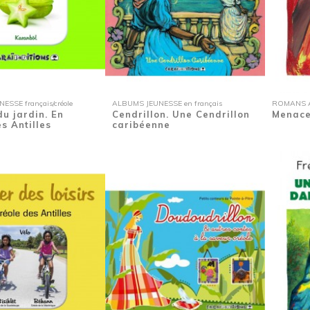
SSE français/créole
ALBUMS JEUNESSE en français
ROMANS A
du jardin. En
Cendrillon. Une Cendrillon
Menace
s Antilles
caribéenne