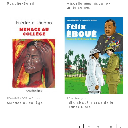
Rosalie-Soleil
Miscellanées hispano-
américaines
ROMANS ADOS en français
BD en français
Menace au collège
Félix Eboué. Héros de la
France Libre
1
2
3
…
5