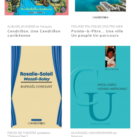
ALBUMS JEUNESSE en français
FIGURES POLITIQUES D'OUTRE-MER
Cendrillon. Une Cendrillon
Pointe-à-Pitre... Une ville
caribéenne
Un peuple Un parcours
PIECES DE THEATRE (collection
OUVRAGES UNIVERSITAIRES en
"Didascal'îles")
français