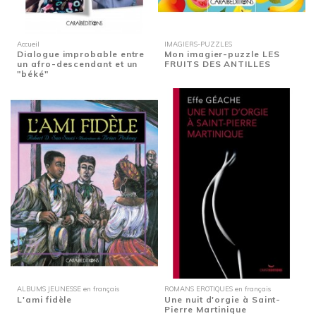
Accueil
IMAGIERS-PUZZLES
Dialogue improbable entre
Mon imagier-puzzle LES
un afro-descendant et un
FRUITS DES ANTILLES
"béké"
ALBUMS JEUNESSE en français
ROMANS EROTIQUES en français
L'ami fidèle
Une nuit d'orgie à Saint-
Pierre Martinique