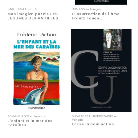
IMAGIERS-PUZZLES
ROMANS en français
Mon imagier-puzzle LES
L'insurrection de l'âme.
LEGUMES DES ANTILLES
Frantz Fanon…
ROMANS ADOS en français
OUVRAGES UNIVERSITAIRES en
français
L'enfant et la mer des
Ecrire la domination
Caraïbes