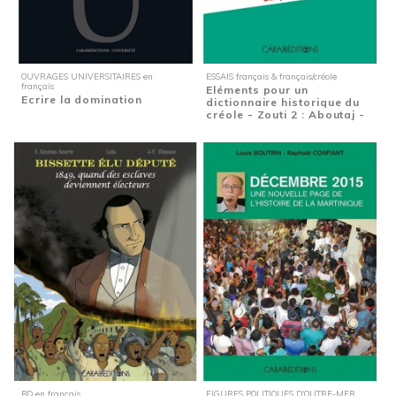
OUVRAGES UNIVERSITAIRES en
ESSAIS français & français/créole
français
Eléments pour un
Ecrire la domination
dictionnaire historique du
créole - Zouti 2 : Aboutaj -
Mille...
BD en français
FIGURES POLITIQUES D'OUTRE-MER