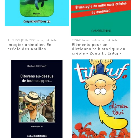
ALBUMS JEUNESSE français/créole
ESSAIS français & français/créole
Imagier animalier. En
Eléments pour un
créole des Antilles
dictionnaire historique du
créole - Zouti 1 : Eritaj -
Etymologie de...