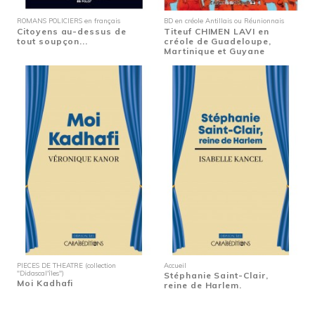
ROMANS POLICIERS en français
BD en créole Antillais ou Réunionnais
Citoyens au-dessus de
Titeuf CHIMEN LAVI en
tout soupçon...
créole de Guadeloupe,
Martinique et Guyane
PIECES DE THEATRE (collection
Accueil
"Didascal'îles")
Stéphanie Saint-Clair,
Moi Kadhafi
reine de Harlem.