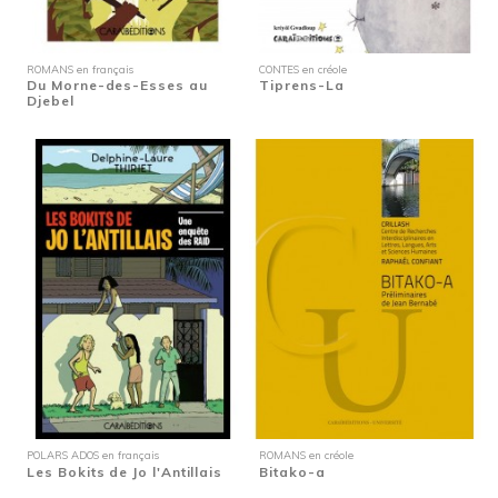
ROMANS en français
CONTES en créole
Du Morne-des-Esses au
Tiprens-La
Djebel
POLARS ADOS en français
ROMANS en créole
Les Bokits de Jo l'Antillais
Bitako-a