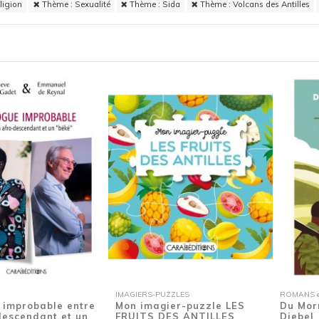
ligion
Thème : Sexualité
Thème : Sida
Thème : Volcans des Antilles
IMAGIERS-PUZZLES
ROMANS en
 improbable entre
Mon imagier-puzzle LES
Du Mor
descendant et un
FRUITS DES ANTILLES
Djebel