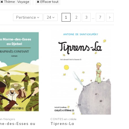
Thème : Voyage
Effacer tout
Pertinence
24
1
2
3
…
7
 français
CONTES en créole
ne-des-Esses au
Tiprens-La