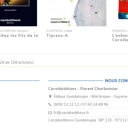
CIERS en français
CONTES en créole
ROMANS A
 chez les Fils de la
Tiprens-A
L'enfan
Caraïb
24 de 158 article(s)
NOUS CON
Caraibéditions - Florent Charbonnier
Éditeur Guadeloupe - Martinique - Guyane
0690 12 12 12 / 07 60 24 48 96
fc@caraibeditions.fr
Caraïbéditions Guadeloupe : BP 110 - 97112