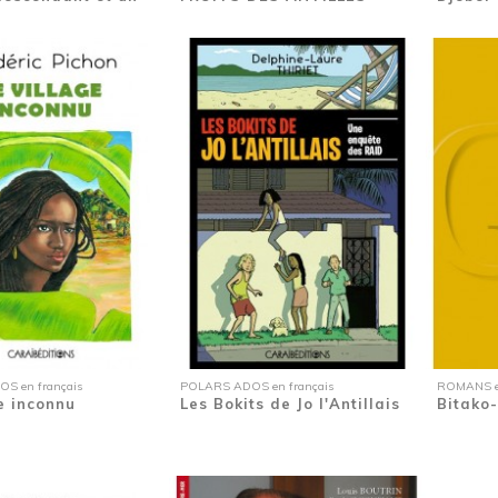
 en français
POLARS ADOS en français
ROMANS en
e inconnu
Les Bokits de Jo l'Antillais
Bitako