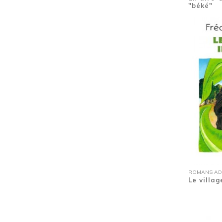
Chansons grivoises
(1)
"béké"
Cheveux
(1)
Code noir
(1)
Coloriage
(3)
Communautés des Antilles
(1)
Conte
(5)
Conte antillais
(1)
Contes
(2)
Créole
(19)
Cyclone
(2)
Danse classique
(1)
Danses du monde
(1)
Deux romans en un
(1)
Dictionnaire
(1)
Drogue
(1)
Ecole
(1)
ROMANS ADOS
Le villag
Ecole
(1)
Ecologie
(1)
Enfance
(1)
Enfance
(1)