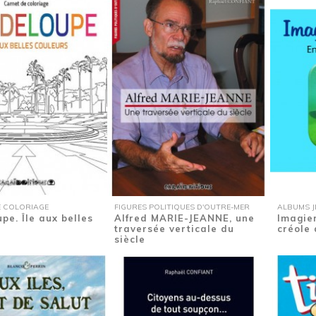
 COLORIAGE
FIGURES POLITIQUES D'OUTRE-MER
ALBUMS JE
pe. Île aux belles
Alfred MARIE-JEANNE, une
Imagier
traversée verticale du
créole 
siècle