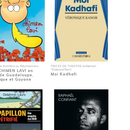
le Antillais ou Réunionnais
PIECES DE THEATRE (collection
"Didascal'îles")
 CHIMEN LAVI en
Moi Kadhafi
 de Guadeloupe,
ique et Guyane