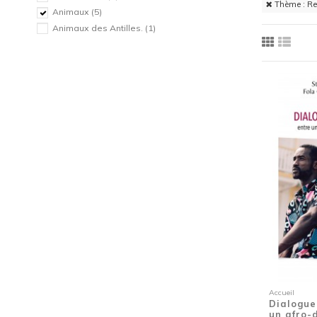
Thème : Re
Animaux
(5)
Animaux des Antilles.
(1)
Autobiographie
(1)
Bagne
(1)
Biographie
(17)
Biographie
(1)
Biographie imaginée
(1)
Biographie imaginée
(1)
Biographie imaginée
(1)
Biographie imaginée
(1)
Biographie politique
(1)
Biographies
(1)
Biographies
(1)
Biographies
(1)
Béké
(1)
Café
(1)
Camping
(1)
Canne
(1)
Accueil
Carnaval
(3)
Dialogue
un afro-