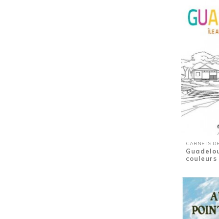
Enfance
(1)
Enquête
(1)
Enquête
(27)
Environnement
(1)
Environnement
(1)
Erotique
(2)
Esclavage
(6)
Famille
(1)
Famille
(1)
Famille
(4)
Famille
(1)
Fin de vie
(1)
Fleurs des Antilles
(1)
CARNETS DE
Guadelou
Fort-de-France
(1)
couleurs
Frantz Fanon
(1)
Fruits des Antilles
(1)
Guerre d'Algérie
(1)
Guyane
(1)
Gwoka
(1)
Gwoka
(1)