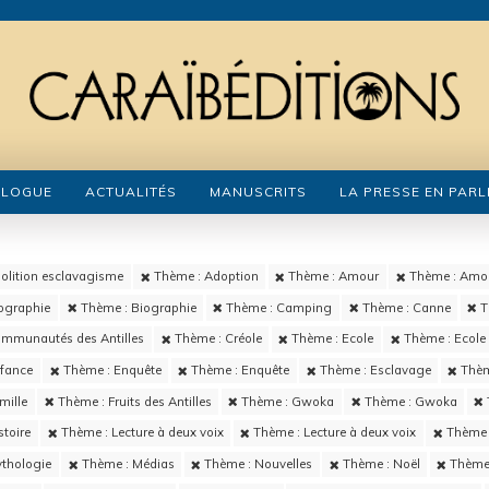
ALOGUE
ACTUALITÉS
MANUSCRITS
LA PRESSE EN PARL
olition esclavagisme
Thème : Adoption
Thème : Amour
Thème : Amo
ographie
Thème : Biographie
Thème : Camping
Thème : Canne
T
mmunautés des Antilles
Thème : Créole
Thème : Ecole
Thème : Ecole
fance
Thème : Enquête
Thème : Enquête
Thème : Esclavage
Thèm
mille
Thème : Fruits des Antilles
Thème : Gwoka
Thème : Gwoka
toire
Thème : Lecture à deux voix
Thème : Lecture à deux voix
Thème :
thologie
Thème : Médias
Thème : Nouvelles
Thème : Noël
Thème 