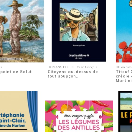
is
ROMANS POLICIERS en français
BD en créo
 point de Salut
Citoyens au-dessus de
Titeuf
tout soupçon...
créole
Martin