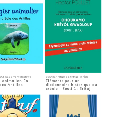
UNESSE français/créole
ESSAIS français & français/créole
 animalier. En
Eléments pour un
des Antilles
dictionnaire historique du
créole - Zouti 1 : Eritaj -
Etymologie de...