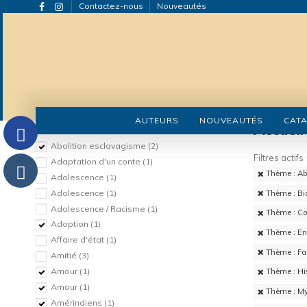
Contactez-nous
Nouveautés
AUTEURS
NOUVEAUTÉS
CAT
Thème
Accueil
Abolition esclavagisme
(2)
Filtres actifs
Adaptation d'un conte
(1)
Thème : Ab
Adolescence
(1)
Adolescence
(1)
Thème : Bi
Adolescence / Racisme
(1)
Thème : Co
Adoption
(1)
Thème : En
Affaire d'état
(1)
Thème : Fa
Amitié
(3)
Amour
(1)
Thème : His
Amour
(1)
Thème : My
Amérindiens
(1)