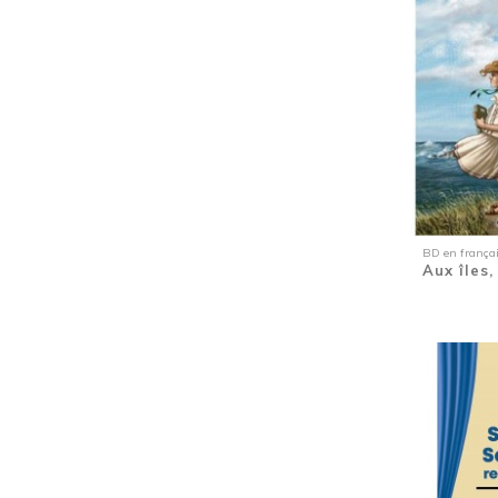
Handicap
(1)
Harcèlement
(3)
Haïkus des Antilles en français et japonais
(traduction du français au japonais par R.
Fukushima)
(1)
Haïti
(1)
Haïti / Bénin
(1)
Hip-Hop
(1)
Histoire
(5)
Histoire de la Martinique
(1)
BD en frança
Aux îles,
Homme à la dérive
(1)
Homosexualité
(1)
Humour adulte
(3)
Immigration
(1)
Intégrale pièces de théâtre
(1)
Jacques, Simone et André SCHWARZ-BART
(1)
Jardins des Antilles-Guyane
(1)
Lecture à deux voix
(1)
Lecture à deux voix
(1)