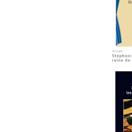
Lecture à deux voix.
(1)
Les 12 territoires d'Outre-Mer
(1)
Linguistique
(5)
Loisirs
(2)
Légendes
(1)
Magico-religieux
(1)
Marronage
(1)
Accueil
Mythologie
(1)
Stéphani
reine de
Médias
(1)
Métissage
(1)
Nature
(3)
Nouvelles
(1)
Noël
(2)
Noël
(1)
Obésité dans les DFA
(1)
Parcours de vie
(1)
Parcours de vie dans le banditisme
(1)
Patrimoine
(16)
Plantations
(1)