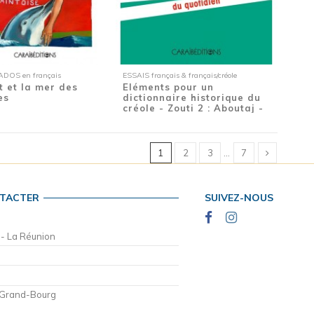
DOS en français
ESSAIS français & français/créole
t et la mer des
Eléments pour un
es
dictionnaire historique du
créole - Zouti 2 : Aboutaj -
Mille...
1
2
3
…
7
TACTER
SUIVEZ-NOUS
 - La Réunion
 Grand-Bourg