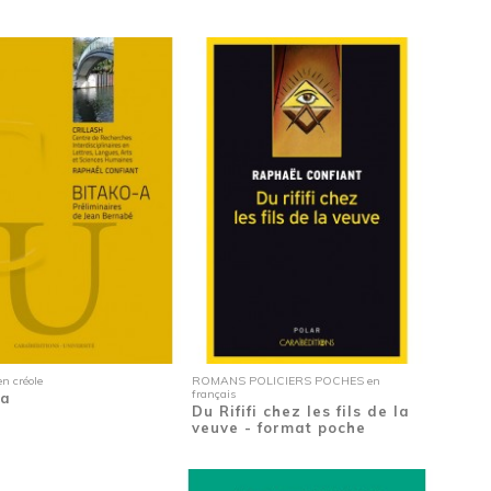
 créole
ROMANS POLICIERS POCHES en
français
-a
Du Rififi chez les fils de la
veuve - format poche