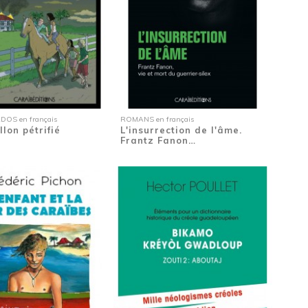
OS en français
ROMANS en français
llon pétrifié
L'insurrection de l'âme.
Frantz Fanon…