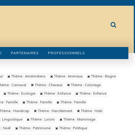
E
PARTENAIRES
PROFESSIONNELS
ur
Thème : Amérindiens
Thème : Animaux
Thème : Bagne
hème : Carnaval
Thème : Cheveux
Thème : Coloriage
Thème : Ecologie
Thème : Enfance
Thème : Enfance
e : Famille
Thème : Famille
Thème : Famille
Thème : Handicap
Thème : Harcèlement
Thème : Haïti
 Linguistique
Thème : Loisirs
Thème : Marronage
: Noël
Thème : Patrimoine
Thème : Politique