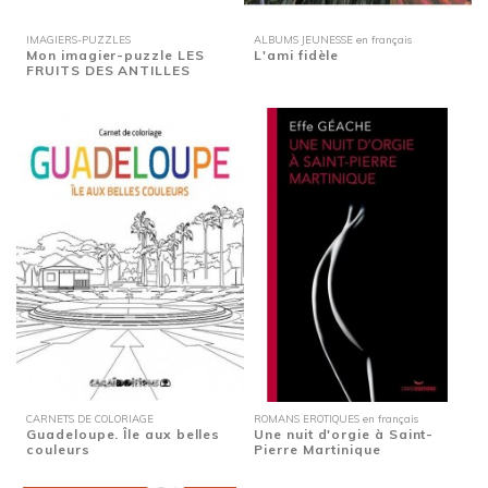
IMAGIERS-PUZZLES
ALBUMS JEUNESSE en français
Mon imagier-puzzle LES
L'ami fidèle
FRUITS DES ANTILLES
CARNETS DE COLORIAGE
ROMANS EROTIQUES en français
Guadeloupe. Île aux belles
Une nuit d'orgie à Saint-
couleurs
Pierre Martinique