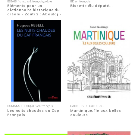
ESSAIS français & français/créole
BD en français
Eléments pour un
Bissette élu député...
dictionnaire historique du
créole - Zouti 2 : Aboutaj -
Mille...
ROMANS EROTIQUES en français
CARNETS DE COLORIAGE
Les nuits chaudes du Cap
Martinique. île aux belles
Français
couleurs