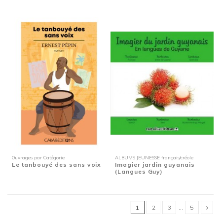
Ouvrages par Catégorie
ALBUMS JEUNESSE français/créole
Le tanbouyé des sans voix
Imagier jardin guyanais
(Langues Guy)
1
2
3
…
5