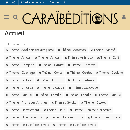
Contactez-nous
Nouveautés
Accueil
Filtres actifs
Thème : Abolition esclavagisme
Thème : Adoption
Thème : Amitié
Thème : Amour
Thème : Amour
Thème : Animaux
Thème : Café
Thème : Camping
Thème : Canne
Thème : Carnaval
Thème : Coloriage
Thème : Conte
Thème : Contes
Thème : Cyclone
Thème : Ecologie
Thème : Enfance
Thème : Enfance
Thème : Enfance
Thème : Erotique
Thème : Esclavage
Thème : Famille
Thème : Famille
Thème : Famille
Thème : Famille
Thème : Fruits des Antilles
Thème : Gwoka
Thème : Gwoka
Thème : Harcèlement
Thème : Haïti
Thème : Homme à la dérive
Thème : Homosexualité
Thème : Humour adulte
Thème : Immigration
Thème : Lecture à deux voix
Thème : Lecture à deux voix