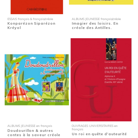
ESSAIS français & français/créole
ALBUMS JEUNESSE français/créole
Konparézon Siparézon
Imagier des loisirs. En
Kréyol
créole des Antilles.
ALBUMS JEUNESSE en français
OUVRAGES UNIVERSITAIRES en
français
Doudourillon & autres
Un roi en quête d'auteurité
contes à la saveur créole