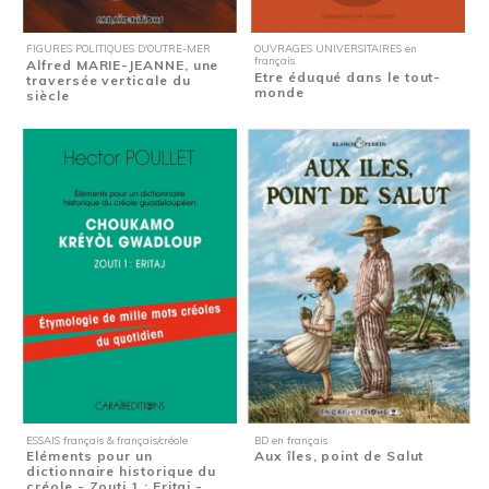
FIGURES POLITIQUES D'OUTRE-MER
OUVRAGES UNIVERSITAIRES en
français
Alfred MARIE-JEANNE, une
Etre éduqué dans le tout-
traversée verticale du
monde
siècle
ESSAIS français & français/créole
BD en français
Eléments pour un
Aux îles, point de Salut
dictionnaire historique du
créole - Zouti 1 : Eritaj -