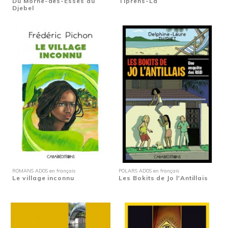
Du Morne-des-Esses au
Tiprens-La
Djebel
ROMANS ADOS en français
POLARS ADOS en français
Le village inconnu
Les Bokits de Jo l'Antillais