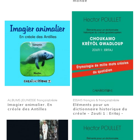
monde
ALBUMS JEUNESSE français/créole
ESSAIS français & français/créole
Imagier animalier. En
Eléments pour un
créole des Antilles
dictionnaire historique du
créole - Zouti 1 : Eritaj -
Etymologie de...