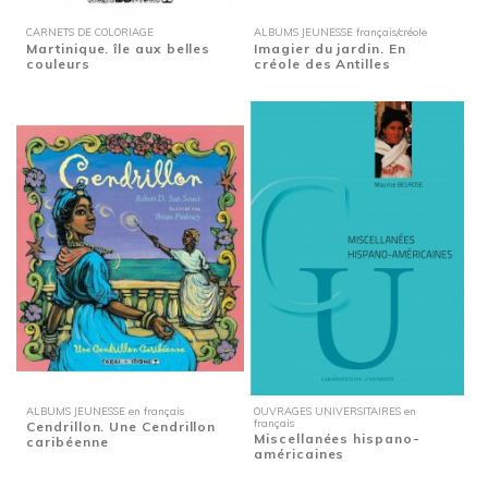
CARNETS DE COLORIAGE
ALBUMS JEUNESSE français/créole
Martinique. île aux belles
Imagier du jardin. En
couleurs
créole des Antilles
ALBUMS JEUNESSE en français
OUVRAGES UNIVERSITAIRES en
français
Cendrillon. Une Cendrillon
Miscellanées hispano-
caribéenne
américaines