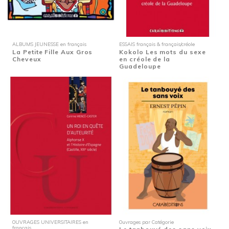
ALBUMS JEUNESSE en français
ESSAIS français & français/créole
La Petite Fille Aux Gros
Kokolo Les mots du sexe
Cheveux
en créole de la
Guadeloupe
OUVRAGES UNIVERSITAIRES en
Ouvrages par Catégorie
français