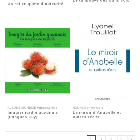
Le tanbouyé des sans voix
Un roi en quête d'auteurité
ALBUMS JEUNESSE français/créole
ROMANS en français
Imagier jardin guyanais
Le miroir d'Anabelle et
(Langues Guy)
autres récits
1
2
3
4