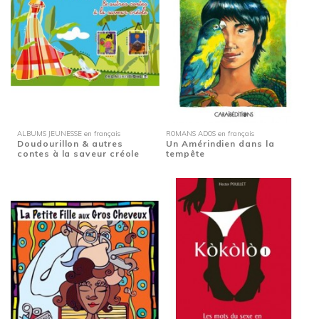
ALBUMS JEUNESSE en français
ROMANS ADOS en français
Doudourillon & autres
Un Amérindien dans la
contes à la saveur créole
tempête