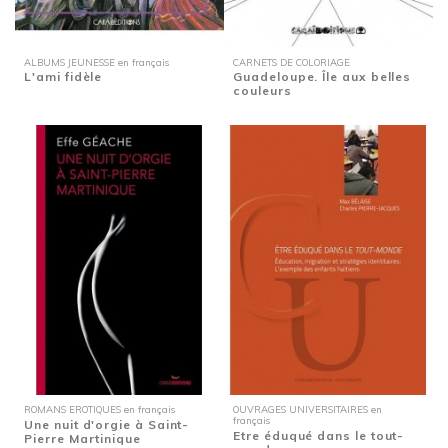
ALBUMS JEUNESSE en français
CARNETS DE COLORIAGE
L'ami fidèle
Guadeloupe. Île aux belles
couleurs
ROMANS EROTIQUES en français
OUVRAGES UNIVERSITAIRES en
français
Une nuit d'orgie à Saint-
Etre éduqué dans le tout-
Pierre Martinique