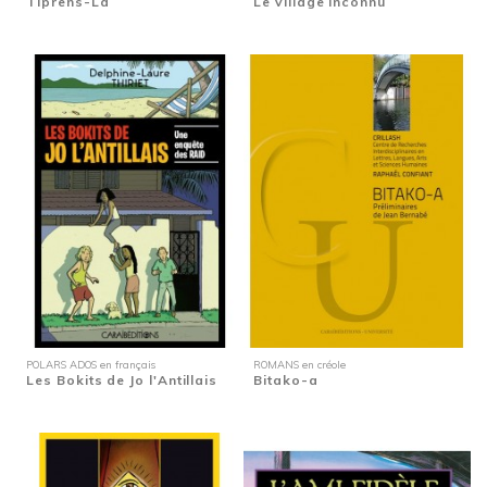
Tiprens-La
Le village inconnu
POLARS ADOS en français
ROMANS en créole
Les Bokits de Jo l'Antillais
Bitako-a