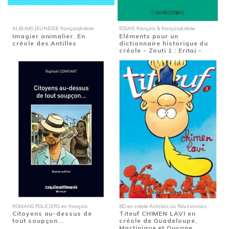
ALBUMS JEUNESSE français/créole
ESSAIS français & français/créole
Imagier animalier. En
Eléments pour un
créole des Antilles
dictionnaire historique du
créole - Zouti 1 : Eritaj -
Etymologie de...
ROMANS POLICIERS en français
BD en créole Antillais ou Réunionnais
Citoyens au-dessus de
Titeuf CHIMEN LAVI en
tout soupçon...
créole de Guadeloupe,
Martinique et Guyane