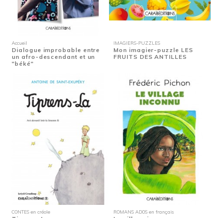
Accueil
IMAGIERS-PUZZLES
Dialogue improbable entre
Mon imagier-puzzle LES
un afro-descendant et un
FRUITS DES ANTILLES
"béké"
CONTES en créole
ROMANS ADOS en français