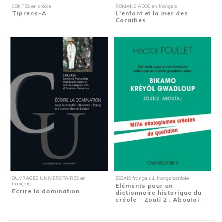
CONTES en créole
ROMANS ADOS en français
Tiprens-A
L'enfant et la mer des
Caraïbes
OUVRAGES UNIVERSITAIRES en
ESSAIS français & français/créole
français
Eléments pour un
Ecrire la domination
dictionnaire historique du
créole - Zouti 2 : Aboutaj -
Mille...