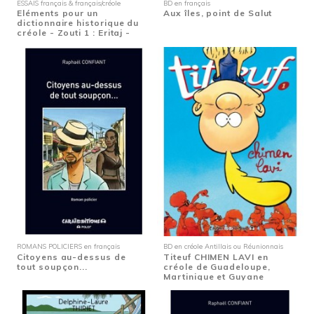
ESSAIS français & français/créole
BD en français
Eléments pour un
Aux îles, point de Salut
dictionnaire historique du
créole - Zouti 1 : Eritaj -
Etymologie de...
ROMANS POLICIERS en français
BD en créole Antillais ou Réunionnais
Citoyens au-dessus de
Titeuf CHIMEN LAVI en
tout soupçon...
créole de Guadeloupe,
Martinique et Guyane