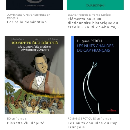
OUVRAGES UNIVERSITAIRES en
ESSAIS français & français/créole
français
Eléments pour un
Ecrire la domination
dictionnaire historique du
créole - Zouti 2 : Aboutaj -
Mille...
BD en français
ROMANS EROTIQUES en français
Bissette élu député...
Les nuits chaudes du Cap
Français