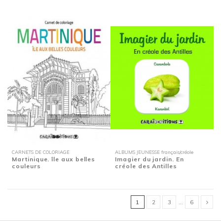
CARNETS DE COLORIAGE
ALBUMS JEUNESSE français/créole
Martinique. île aux belles
Imagier du jardin. En
couleurs
créole des Antilles
1
2
3
…
6