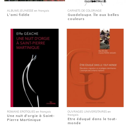
ALBUMS JEUNESSE en français
CARNETS DE COLORIAGE
L'ami fidèle
Guadeloupe. Île aux belles
couleurs
ROMANS EROTIQUES en français
OUVRAGES UNIVERSITAIRES en
français
Une nuit d'orgie à Saint-
Etre éduqué dans le tout-
Pierre Martinique
monde