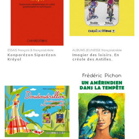
ESSAIS français & français/créole
ALBUMS JEUNESSE français/créole
Konparézon Siparézon
Imagier des loisirs. En
Kréyol
créole des Antilles.