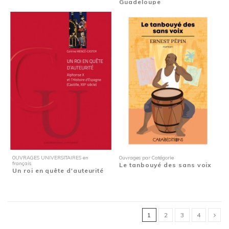
Guadeloupe
OUVRAGES UNIVERSITAIRES en
Ouvrages par Catégorie
français
Le tanbouyé des sans voix
Un roi en quête d'auteurité
1
2
3
4