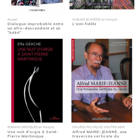
Accueil
ALBUMS JEUNESSE en français
Dialogue improbable entre
L'ami fidèle
un afro-descendant et un
"béké"
ROMANS EROTIQUES en français
FIGURES POLITIQUES D'OUTRE-MER
Une nuit d'orgie à Saint-
Alfred MARIE-JEANNE, une
Pierre Martinique
traversée verticale du