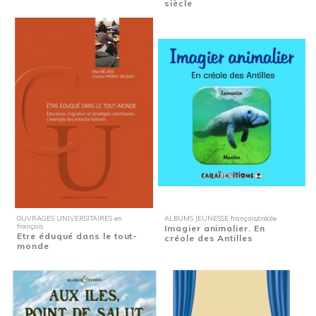
siècle
OUVRAGES UNIVERSITAIRES en
ALBUMS JEUNESSE français/créole
français
Imagier animalier. En
Etre éduqué dans le tout-
créole des Antilles
monde