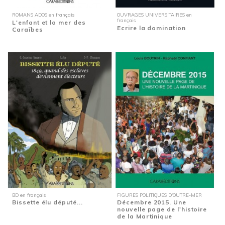
ROMANS ADOS en français
OUVRAGES UNIVERSITAIRES en
français
L'enfant et la mer des
Ecrire la domination
Caraïbes
BD en français
FIGURES POLITIQUES D'OUTRE-MER
Bissette élu député...
Décembre 2015. Une
nouvelle page de l'histoire
de la Martinique