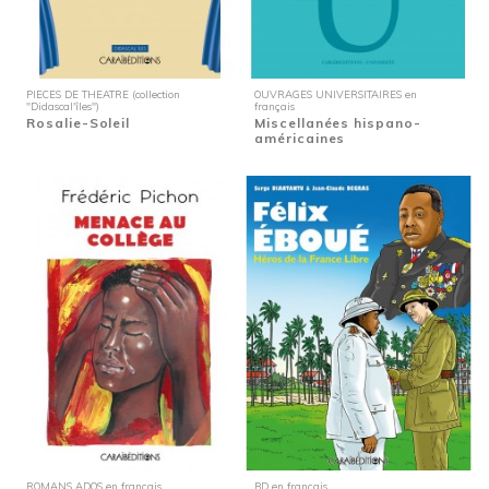
PIECES DE THEATRE (collection
OUVRAGES UNIVERSITAIRES en
"Didascal'îles")
français
Rosalie-Soleil
Miscellanées hispano-
américaines
ROMANS ADOS en français
BD en français