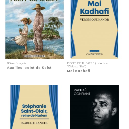
BD en français
PIECES DE THEATRE (collection
"Didascal'îles")
Aux îles, point de Salut
Moi Kadhafi