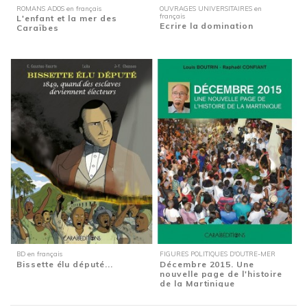
ROMANS ADOS en français
OUVRAGES UNIVERSITAIRES en
français
L'enfant et la mer des
Ecrire la domination
Caraïbes
BD en français
FIGURES POLITIQUES D'OUTRE-MER
Bissette élu député...
Décembre 2015. Une
nouvelle page de l'histoire
de la Martinique