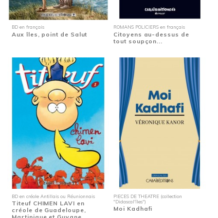
BD en français
ROMANS POLICIERS en français
Aux îles, point de Salut
Citoyens au-dessus de
tout soupçon...
BD en créole Antillais ou Réunionnais
PIECES DE THEATRE (collection
"Didascal'îles")
Titeuf CHIMEN LAVI en
Moi Kadhafi
créole de Guadeloupe,
Martinique et Guyane