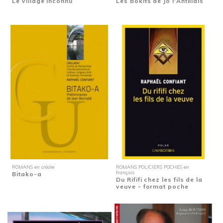
Le village inconnu
Les Bokits de Jo l'Antillais
ROMANS en créole
ROMANS POLICIERS POCHES en
français
Bitako-a
Du Rififi chez les fils de la
veuve - format poche