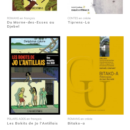
ROMANS en français
CONTES en créole
Du Morne-des-Esses au
Tiprens-La
Djebel
POLARS ADOS en français
ROMANS en créole
Les Bokits de Jo l'Antillais
Bitako-a