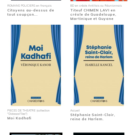
ROMANS POLICIERS en français
BD en créole Antillais ou Réunionnais
Citoyens au-dessus de
Titeuf CHIMEN LAVI en
tout soupçon...
créole de Guadeloupe,
Martinique et Guyane
PIECES DE THEATRE (collection
Accueil
"Didascal'îles")
Stéphanie Saint-Clair,
Moi Kadhafi
reine de Harlem.