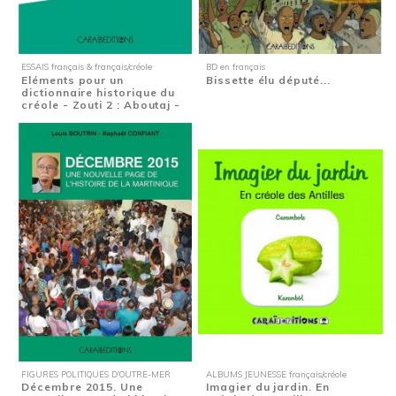
ESSAIS français & français/créole
BD en français
Eléments pour un
Bissette élu député...
dictionnaire historique du
créole - Zouti 2 : Aboutaj -
Mille...
FIGURES POLITIQUES D'OUTRE-MER
ALBUMS JEUNESSE français/créole
Décembre 2015. Une
Imagier du jardin. En