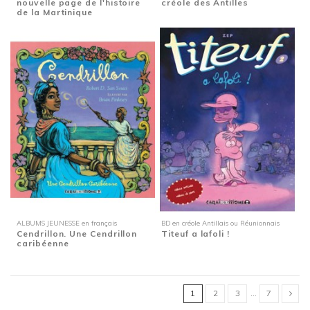
nouvelle page de l'histoire
créole des Antilles
de la Martinique
ALBUMS JEUNESSE en français
BD en créole Antillais ou Réunionnais
Cendrillon. Une Cendrillon
Titeuf a lafoli !
caribéenne
1
2
3
…
7