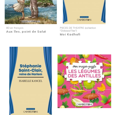
BD en français
PIECES DE THEATRE (collection
"Didascal'îles")
Aux îles, point de Salut
Moi Kadhafi