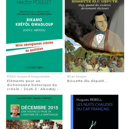
ESSAIS français & français/créole
BD en français
Eléments pour un
Bissette élu député...
dictionnaire historique du
créole - Zouti 2 : Aboutaj -
Mille...