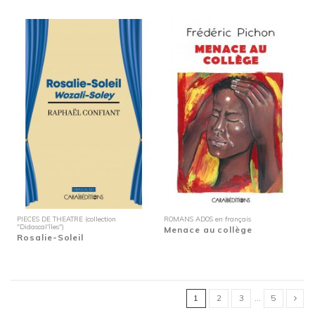
PIECES DE THEATRE (collection
ROMANS ADOS en français
"Didascal'îles")
Menace au collège
Rosalie-Soleil
1
2
3
…
5