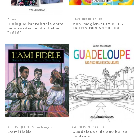
Accueil
IMAGIERS-PUZZLES
Dialogue improbable entre
Mon imagier-puzzle LES
un afro-descendant et un
FRUITS DES ANTILLES
"béké"
ALBUMS JEUNESSE en français
CARNETS DE COLORIAGE
L'ami fidèle
Guadeloupe. Île aux belles
couleurs