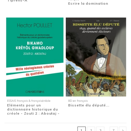
Tiprens-A
Ecrire la domination
ESSAIS français & français/créole
BD en français
Eléments pour un
Bissette élu député...
dictionnaire historique du
créole - Zouti 2 : Aboutaj -
Mille...
1
2
3
…
7