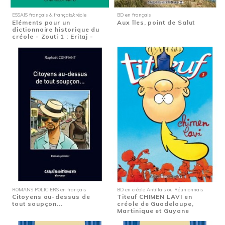
ESSAIS français & français/créole
BD en français
Eléments pour un
Aux îles, point de Salut
dictionnaire historique du
créole - Zouti 1 : Eritaj -
Etymologie de...
ROMANS POLICIERS en français
BD en créole Antillais ou Réunionnais
Citoyens au-dessus de
Titeuf CHIMEN LAVI en
tout soupçon...
créole de Guadeloupe,
Martinique et Guyane