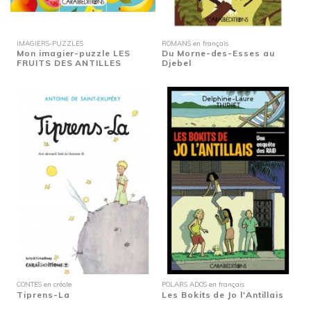
IMAGIERS-PUZZLES
ROMANS en français
Mon imagier-puzzle LES
Du Morne-des-Esses au
FRUITS DES ANTILLES
Djebel
CONTES en créole
POLARS ADOS en français
Tiprens-La
Les Bokits de Jo l'Antillais